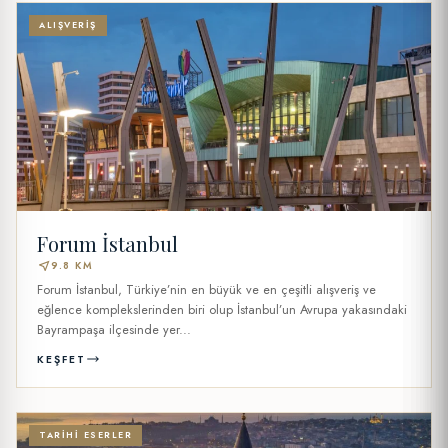
ALIŞVERIŞ
Forum İstanbul
near_me
9.8 KM
Forum İstanbul, Türkiye’nin en büyük ve en çeşitli alışveriş ve
eğlence komplekslerinden biri olup İstanbul’un Avrupa yakasındaki
Bayrampaşa ilçesinde yer...
KEŞFET
TARIHI ESERLER