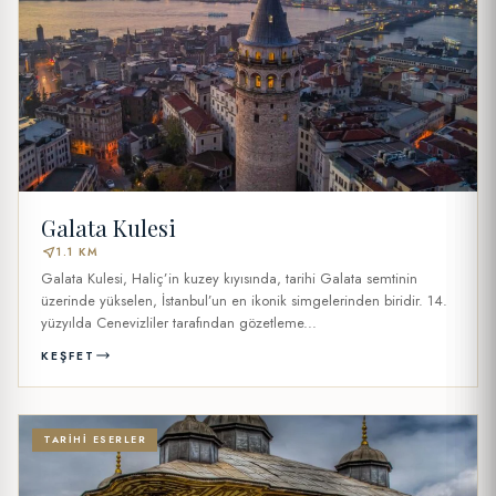
Galata Kulesi
near_me
1.1 KM
Galata Kulesi, Haliç’in kuzey kıyısında, tarihi Galata semtinin
üzerinde yükselen, İstanbul’un en ikonik simgelerinden biridir. 14.
yüzyılda Cenevizliler tarafından gözetleme...
KEŞFET
TARIHI ESERLER