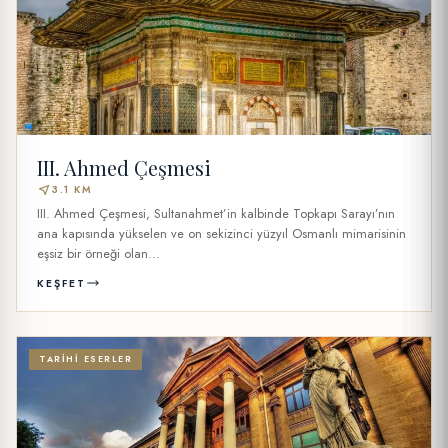
III. Ahmed Çeşmesi
near_me
3.1 KM
III. Ahmed Çeşmesi, Sultanahmet’in kalbinde Topkapı Sarayı’nın
ana kapısında yükselen ve on sekizinci yüzyıl Osmanlı mimarisinin
eşsiz bir örneği olan...
KEŞFET
TARIHI ESERLER