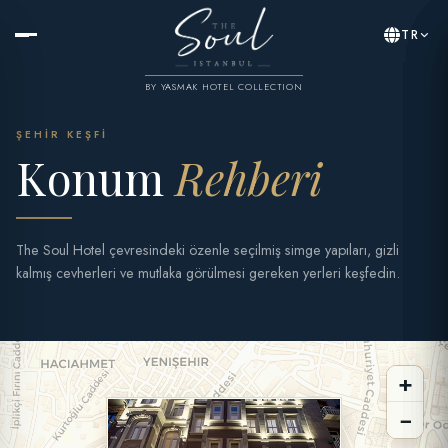
TR
BY YASMAK HOTEL COLLECTION
ŞEHIR KEŞFI
Konum
Rehberi
The Soul Hotel çevresindeki özenle seçilmiş simge yapıları, gizli
kalmış cevherleri ve mutlaka görülmesi gereken yerleri keşfedin.
+
−