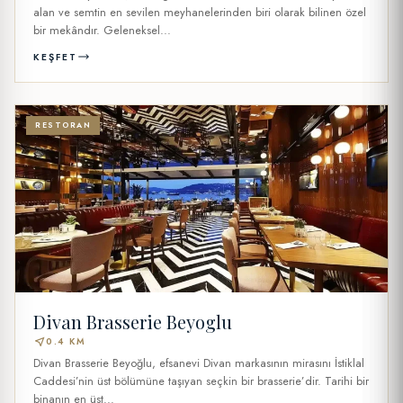
alan ve semtin en sevilen meyhanelerinden biri olarak bilinen özel
bir mekândır. Geleneksel...
KEŞFET
RESTORAN
Divan Brasserie Beyoglu
near_me
0.4 KM
Divan Brasserie Beyoğlu, efsanevi Divan markasının mirasını İstiklal
Caddesi’nin üst bölümüne taşıyan seçkin bir brasserie’dir. Tarihi bir
binanın en üst...