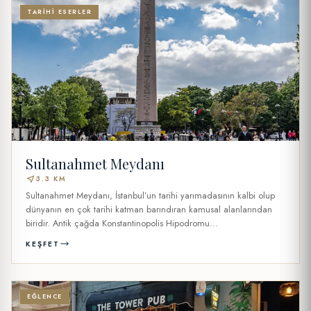
TARIHI ESERLER
Sultanahmet Meydanı
near_me
3.3 KM
Sultanahmet Meydanı, İstanbul’un tarihi yarımadasının kalbi olup
dünyanın en çok tarihi katman barındıran kamusal alanlarından
biridir. Antik çağda Konstantinopolis Hipodromu...
KEŞFET
EĞLENCE