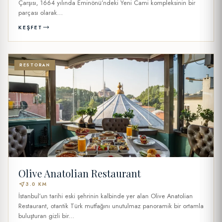
Çarşısı, 1664 yılında Eminönü’ndeki Yeni Cami kompleksinin bir
parçası olarak...
KEŞFET
RESTORAN
Olive Anatolian Restaurant
near_me
3.0 KM
İstanbul’un tarihi eski şehrinin kalbinde yer alan Olive Anatolian
Restaurant, otantik Türk mutfağını unutulmaz panoramik bir ortamla
buluşturan gizli bir...