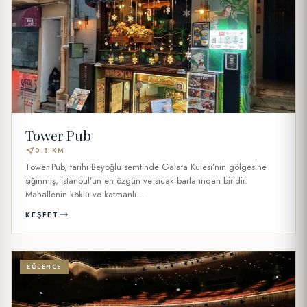
Tower Pub
near_me
0.8 KM
Tower Pub, tarihi Beyoğlu semtinde Galata Kulesi’nin gölgesine
sığınmış, İstanbul’un en özgün ve sıcak barlarından biridir.
Mahallenin köklü ve katmanlı...
KEŞFET
EĞLENCE