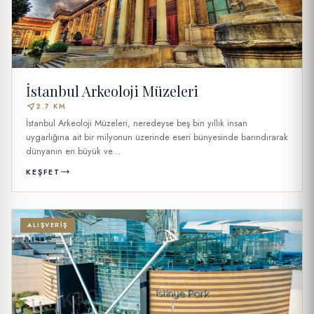
İstanbul Arkeoloji Müzeleri
near_me
2.7 KM
İstanbul Arkeoloji Müzeleri, neredeyse beş bin yıllık insan
uygarlığına ait bir milyonun üzerinde eseri bünyesinde barındırarak
dünyanın en büyük ve...
KEŞFET
ALIŞVERIŞ