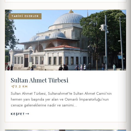
TARIHI ESERLER
Sultan Ahmet Türbesi
near_me
3.2 KM
Sultan Ahmet Türbesi, Sultanahmet’te Sultan Ahmet Camii’nin
hemen yanı başında yer alan ve Osmanlı İmparatorluğu’nun
cenaze geleneklerine nadir ve samimi...
KEŞFET