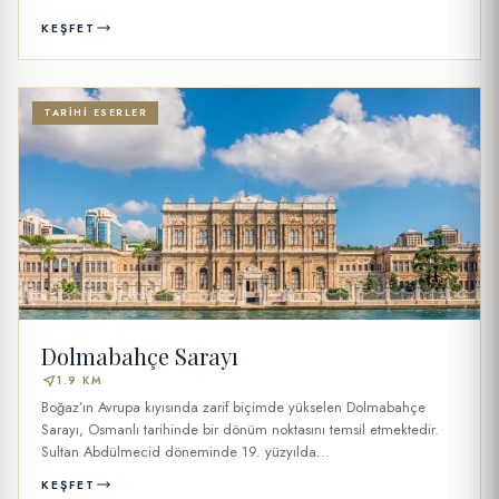
KEŞFET
TARIHI ESERLER
Dolmabahçe Sarayı
near_me
1.9 KM
Boğaz’ın Avrupa kıyısında zarif biçimde yükselen Dolmabahçe
Sarayı, Osmanlı tarihinde bir dönüm noktasını temsil etmektedir.
Sultan Abdülmecid döneminde 19. yüzyılda...
KEŞFET