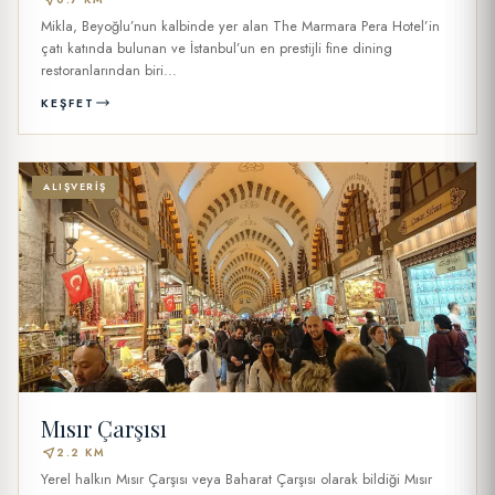
Mikla, Beyoğlu’nun kalbinde yer alan The Marmara Pera Hotel’in
çatı katında bulunan ve İstanbul’un en prestijli fine dining
restoranlarından biri...
KEŞFET
ALIŞVERIŞ
Mısır Çarşısı
near_me
2.2 KM
Yerel halkın Mısır Çarşısı veya Baharat Çarşısı olarak bildiği Mısır