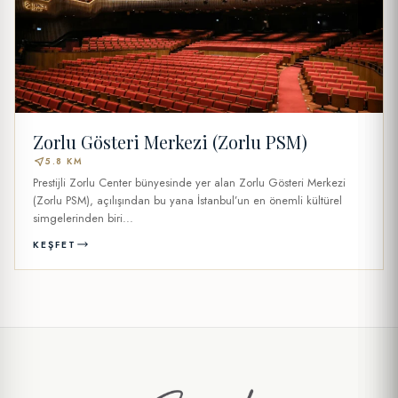
Zorlu Gösteri Merkezi (Zorlu PSM)
near_me
5.8 KM
Prestijli Zorlu Center bünyesinde yer alan Zorlu Gösteri Merkezi
(Zorlu PSM), açılışından bu yana İstanbul’un en önemli kültürel
simgelerinden biri...
KEŞFET