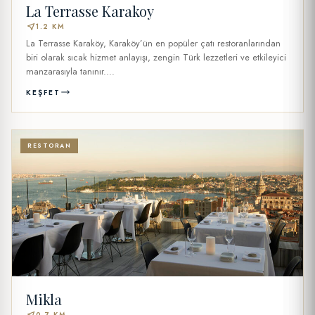
La Terrasse Karakoy
near_me
1.2 KM
La Terrasse Karaköy, Karaköy’ün en popüler çatı restoranlarından
biri olarak sıcak hizmet anlayışı, zengin Türk lezzetleri ve etkileyici
manzarasıyla tanınır....
KEŞFET
RESTORAN
Mikla
near_me
0.7 KM