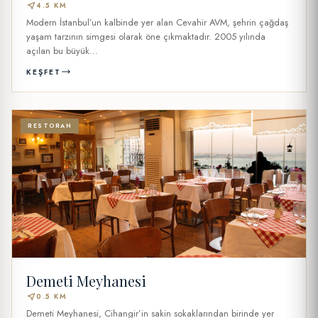
near_me
4.5 KM
Modern İstanbul’un kalbinde yer alan Cevahir AVM, şehrin çağdaş
yaşam tarzının simgesi olarak öne çıkmaktadır. 2005 yılında
açılan bu büyük...
KEŞFET
RESTORAN
Demeti Meyhanesi
near_me
0.5 KM
Demeti Meyhanesi, Cihangir’in sakin sokaklarından birinde yer