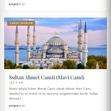
KEŞFET
TARIHI ESERLER
Sultan Ahmet Camii (Mavi Cami)
near_me
3.5 KM
Resmi adıyla Sultan Ahmet Camii olarak bilinen Mavi Cami,
İstanbul’un en ikonik ve en tanınmış simgelerinden biridir. Sultan
Ahmed I...
KEŞFET