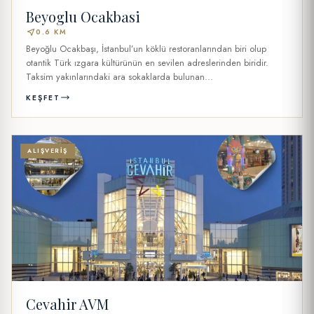
Beyoglu Ocakbasi
near_me
0.6 KM
Beyoğlu Ocakbaşı, İstanbul’un köklü restoranlarından biri olup
otantik Türk ızgara kültürünün en sevilen adreslerinden biridir.
Taksim yakınlarındaki ara sokaklarda bulunan...
KEŞFET
ALIŞVERIŞ
Cevahir AVM