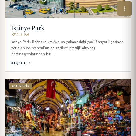
İstinye Park
near_me
11.4 KM
İstinye Park, Boğaz’ın üst Avrupa yakasındaki yeşil Sarıyer ilçesinde
yer alan ve İstanbul’un en zarif ve prestijli alışveriş
destinasyonlarından biri...
KEŞFET
ALIŞVERIŞ