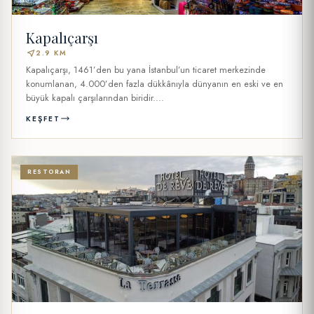
Kapalıçarşı
near_me
2.9 KM
Kapalıçarşı, 1461’den bu yana İstanbul’un ticaret merkezinde
konumlanan, 4.000’den fazla dükkânıyla dünyanın en eski ve en
büyük kapalı çarşılarından biridir....
KEŞFET
RESTORAN