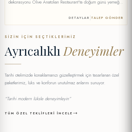
dekorasyonu Olive Anatolian Restaurant’ta doğum günü yemeği
(fix menü, içecekler ekstra) Kutlama kartı Opsiyonel Ekstra:
İsteğe bağlı 1 şişe şarap eklenebilir (+20 €) Fiyat: 69 € *Fiyata
|
DETAYLAR
TALEP GÖNDER
şarap dahil değildir. Şarap opsiyonel olarak eklenebilir. Son
akşam yemeği sipariş saati: 22:30
SIZIN İÇIN SEÇTIKLERIMIZ
Ayrıcalıklı
Deneyimler
Tarihi otelimizde konaklamanızı güzelleştirmek için tasarlanan özel
paketlerimiz, lüks ve konforun unutulmaz anlarını sunuyor.
“Tarihi modern lüksle deneyimleyin”
TÜM ÖZEL TEKLIFLERI İNCELE