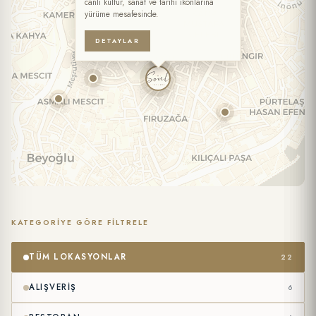
canlı kültür, sanat ve tarihi ikonlarına
yürüme mesafesinde.
KIŞI SAYISI
DETAYLAR
ÖZEL İSTEKLER / NOTLAR
KATEGORIYE GÖRE FILTRELE
Kişisel verilerimin
Gizlilik Politikası
ve
Formlar Aydınlatma Metni
kapsamında işlenmesini kabul ediyorum. (Zorunlu)
TÜM LOKASYONLAR
22
Tarafıma ticari ileti gönderilmesini ve verilerimin
İletişim ve
Pazarlama Açık Rıza Metni
kapsamında işlenmesini onaylıyorum.
ALIŞVERIŞ
6
(İsteğe Bağlı)