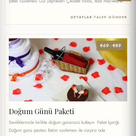
yatak süslemesi Gül yaprakları Çikolata fondü, taze meyvelerle
servis edilir Şarap (35cl) veya 2 meyve suyu, su ve maden
suyu Fiyat: 40 €
|
DETAYLAR
TALEP GÖNDER
€69 - €89
Doğum Günü Paketi
Sevdiklerinizle birlikte doğum gününüzü kutlayın. Paket İçeriği:
Doğum günü pastası Balon süslemesi ile sürpriz oda