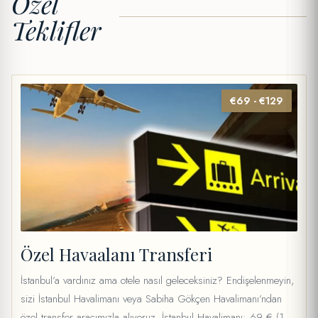
Özel
Teklifler
€69 - €129
Özel Havaalanı Transferi
İstanbul’a vardınız ama otele nasıl geleceksiniz? Endişelenmeyin,
sizi İstanbul Havalimanı veya Sabiha Gökçen Havalimanı’ndan
özel transfer aracımızla alıyoruz. İstanbul Havalimanı: 69 € (1–4