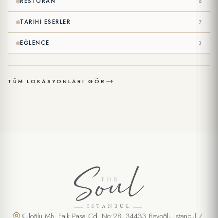
RESTORAN
6
TARIHI ESERLER
7
EĞLENCE
3
TÜM LOKASYONLARI GÖR
Kuloğlu Mh. Faik Paşa Cd. No:28, 34433 Beyoğlu Istanbul /