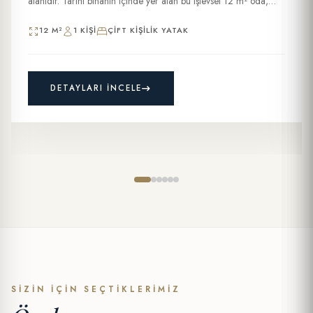
alanıdır. Tarihi binanın içinde yer alan bu işlevsel 12 m² oda,
konforlu bir...
12 M²
1 KIŞI
ÇIFT KIŞILIK YATAK
DETAYLARI İNCELE
SIZIN İÇIN SEÇTIKLERIMIZ