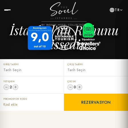
TR
İstanbul'un Ruhunu
BY YASMAK HOTEL COLLECTION
Hissedin
GIRIŞ TARIHI
ÇIKIŞ TARIHI
YETIŞKIN
ÇOCUK
−
+
−
+
2
0
PROMOSYON KODU
REZERVASYON