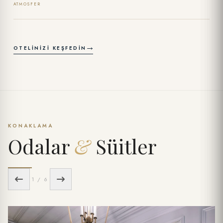
ATMOSFER
OTELINIZI KEŞFEDIN
KONAKLAMA
Odalar
&
Süitler
1 / 6