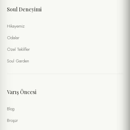
Soul Deneyimi
KIŞI SAYISI
Hikayemiz
ÖZEL İSTEKLER / NOTLAR
Odalar
Özel Teklifler
Soul Garden
Varış Öncesi
Kişisel verilerimin
Gizlilik Politikası
ve
Formlar Aydınlatma Metni
Blog
kapsamında işlenmesini kabul ediyorum. (Zorunlu)
Tarafıma ticari ileti gönderilmesini ve verilerimin
İletişim ve
Broşür
Pazarlama Açık Rıza Metni
kapsamında işlenmesini onaylıyorum.
(İsteğe Bağlı)