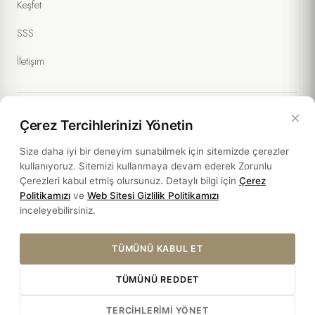
Keşfet
SSS
İletişim
×
Çerez Tercihlerinizi Yönetin
Yasal Bilgiler
Size daha iyi bir deneyim sunabilmek için sitemizde çerezler
kullanıyoruz. Sitemizi kullanmaya devam ederek Zorunlu
Politikalar
Çerezleri kabul etmiş olursunuz. Detaylı bilgi için
Çerez
Politikamızı
ve
Web Sitesi Gizlilik Politikamızı
Sürdürülebilirlik
inceleyebilirsiniz.
TÜMÜNÜ KABUL ET
TÜMÜNÜ REDDET
© 2026 THE SOUL HOTEL. ALL RIGHTS RESERVED.
TERCIHLERIMI YÖNET