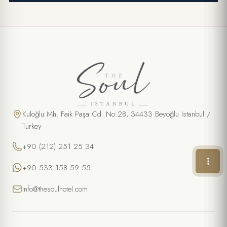
ÖZEL TEKLIF
Yemek Atölyesi
AD SOYAD *
Kuloğlu Mh. Faik Paşa Cd. No:28, 34433 Beyoğlu Istanbul /
Turkey
TELEFON
+90 (212) 251 25 34
E-POSTA *
+90 533 158 59 55
info@thesoulhotel.com
TARIH
SAAT