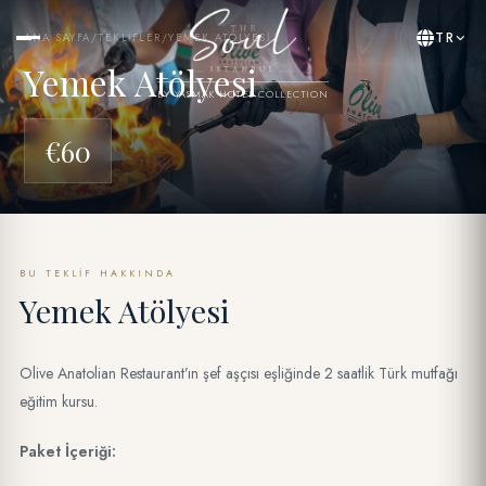
TR
ANA SAYFA
/
TEKLIFLER
/
YEMEK ATÖLYESI
Yemek Atölyesi
BY YASMAK HOTEL COLLECTION
€60
BU TEKLIF HAKKINDA
Yemek Atölyesi
Olive Anatolian Restaurant’ın şef aşçısı eşliğinde 2 saatlik Türk mutfağı
eğitim kursu.
Paket İçeriği: